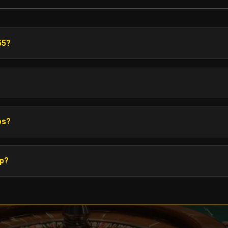
55?
os?
pp?