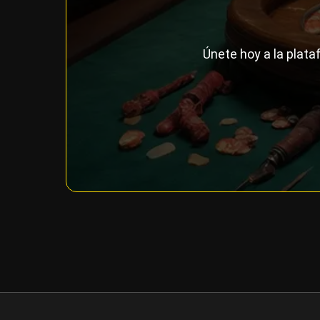
Únete hoy a la plata