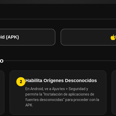
id (APK)
so
Habilita Orígenes Desconocidos
2
En Android, ve a Ajustes > Seguridad y
permite la "Instalación de aplicaciones de
fuentes desconocidas" para proceder con la
APK.