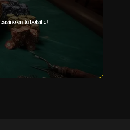
asino en tu bolsillo!