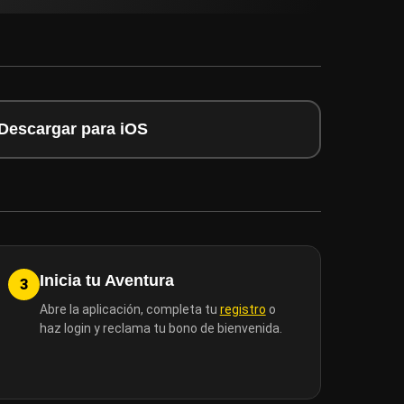
Descargar para iOS
Inicia tu Aventura
3
Abre la aplicación, completa tu
registro
o
haz login y reclama tu bono de bienvenida.