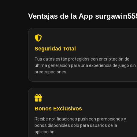
Ventajas de la App surgawin55
Seguridad Total
Tus datos están protegidos con encriptación de
última generación para una experiencia de juego sin
preocupaciones.
Bonos Exclusivos
Recibe notificaciones push con promociones y
bonos disponibles solo para usuarios de la
aplicación.