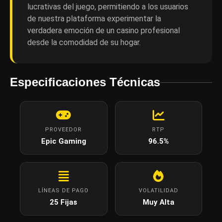
lucrativas del juego, permitiendo a los usuarios
de nuestra plataforma experimentar la
verdadera emoción de un casino profesional
desde la comodidad de su hogar.
Especificaciones Técnicas
PROVEEDOR
RTP
Epic Gaming
96.5%
LÍNEAS DE PAGO
VOLATILIDAD
25 Fijas
Muy Alta