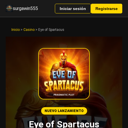
surgawin555
Iniciar sesión
Registrarse
Inicio
>
Casino
> Eye of Spartacus
NUEVO LANZAMIENTO
Eye of Spartacus