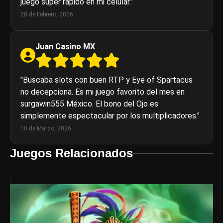
juego súper rápido en mi celular."
28 de Febrero, 2026
Juan Casino MX
"Buscaba slots con buen RTP y Eye of Spartacus
no decepciona. Es mi juego favorito del mes en
surgawin555 México. El bono del Ojo es
simplemente espectacular por los multiplicadores."
10 de Marzo, 2026
Juegos Relacionados