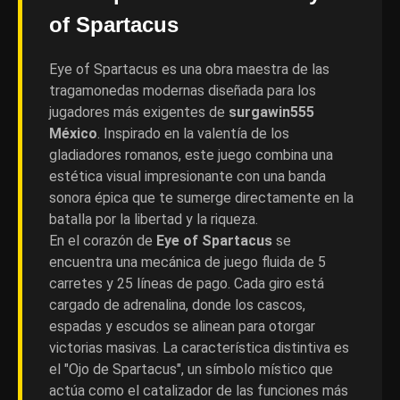
of Spartacus
Eye of Spartacus es una obra maestra de las
tragamonedas modernas diseñada para los
jugadores más exigentes de
surgawin555
México
. Inspirado en la valentía de los
gladiadores romanos, este juego combina una
estética visual impresionante con una banda
sonora épica que te sumerge directamente en la
batalla por la libertad y la riqueza.
En el corazón de
Eye of Spartacus
se
encuentra una mecánica de juego fluida de 5
carretes y 25 líneas de pago. Cada giro está
cargado de adrenalina, donde los cascos,
espadas y escudos se alinean para otorgar
victorias masivas. La característica distintiva es
el "Ojo de Spartacus", un símbolo místico que
actúa como el catalizador de las funciones más