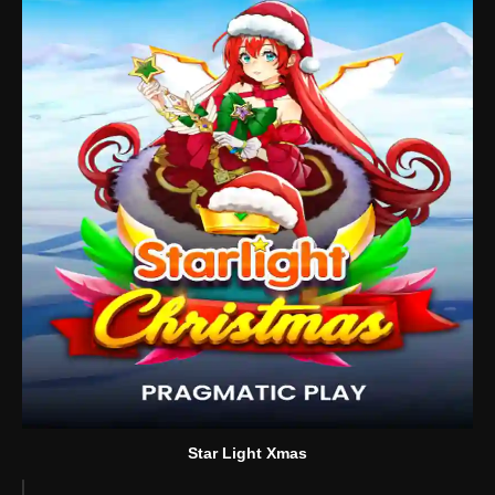
Star Light Xmas