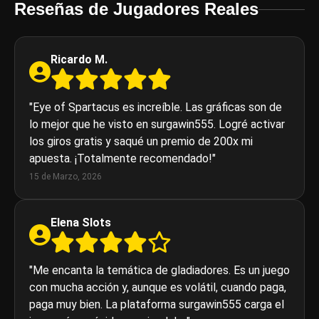
Reseñas de Jugadores Reales
Ricardo M.
"Eye of Spartacus es increíble. Las gráficas son de
lo mejor que he visto en surgawin555. Logré activar
los giros gratis y saqué un premio de 200x mi
apuesta. ¡Totalmente recomendado!"
15 de Marzo, 2026
Elena Slots
"Me encanta la temática de gladiadores. Es un juego
con mucha acción y, aunque es volátil, cuando paga,
paga muy bien. La plataforma surgawin555 carga el