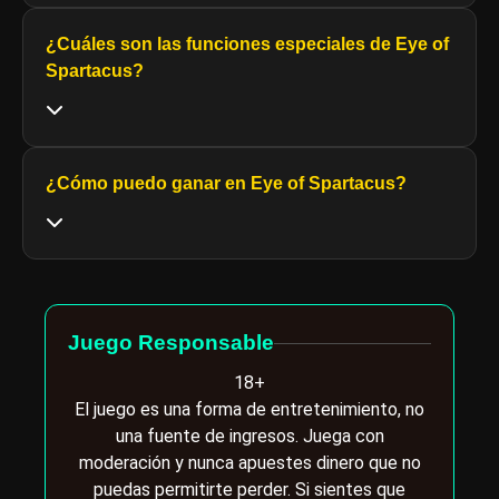
¿Cuáles son las funciones especiales de Eye of
Spartacus?
¿Cómo puedo ganar en Eye of Spartacus?
Juego Responsable
18+
El juego es una forma de entretenimiento, no
una fuente de ingresos. Juega con
moderación y nunca apuestes dinero que no
puedas permitirte perder. Si sientes que