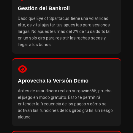
Gestión del Bankroll
Dado que Eye of Spartacus tiene una volatilidad
alta, es vital ajustar tus apuestas para sesiones
largas. No apuestes más del 2% de tu saldo total
en un solo giro para resistir las rachas secas y
llegar a los bonos.
Aprovecha la Versión Demo
Antes de usar dinero real en surgawin555, prueba
el juego en modo gratuito. Esto te permitirá
entender la frecuencia de los pagos y cómo se
activan las funciones de los giros gratis sin riesgo
alguno.