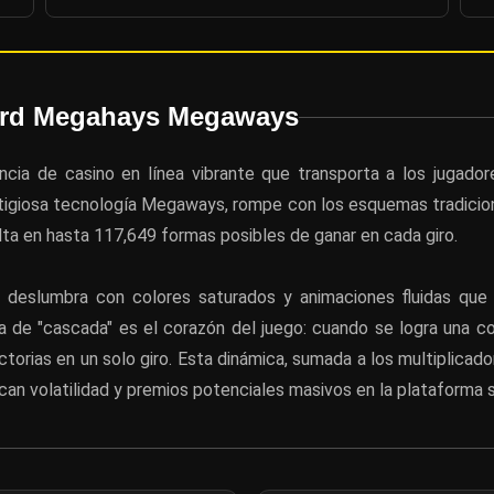
yard Megahays Megaways
ia de casino en línea vibrante que transporta a los jugador
prestigiosa tecnología Megaways, rompe con los esquemas tradici
ulta en hasta 117,649 formas posibles de ganar en cada giro.
deslumbra con colores saturados y animaciones fluidas que 
 de "cascada" es el corazón del juego: cuando se logra una c
ictorias en un solo giro. Esta dinámica, sumada a los multiplica
an volatilidad y premios potenciales masivos en la plataforma 