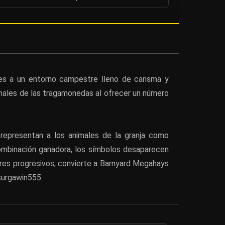
es a un entorno campestre lleno de carisma y
onales de las tragamonedas al ofrecer un número
representan a los animales de la granja como
ombinación ganadora, los símbolos desaparecen
dores progresivos, convierte a Barnyard Megahays
surgawin555.