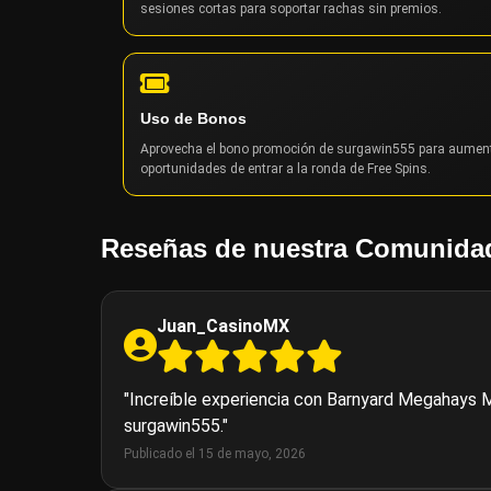
sesiones cortas para soportar rachas sin premios.
Uso de Bonos
Aprovecha el bono promoción de surgawin555 para aumenta
oportunidades de entrar a la ronda de Free Spins.
Reseñas de nuestra Comunida
Juan_CasinoMX
"Increíble experiencia con Barnyard Megahays 
surgawin555."
Publicado el 15 de mayo, 2026