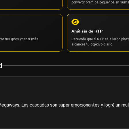
convertir premios pequeños en suma
Análisis de RTP
r tus giros y tener más
Recuerda que el RTP es a largo plaz
alcances tu objetivo diario.
d
Megaways. Las cascadas son súper emocionantes y logré un mult