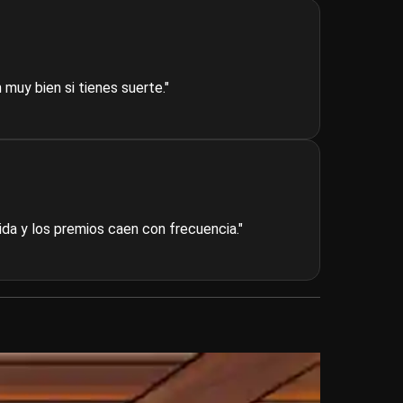
muy bien si tienes suerte."
a y los premios caen con frecuencia."