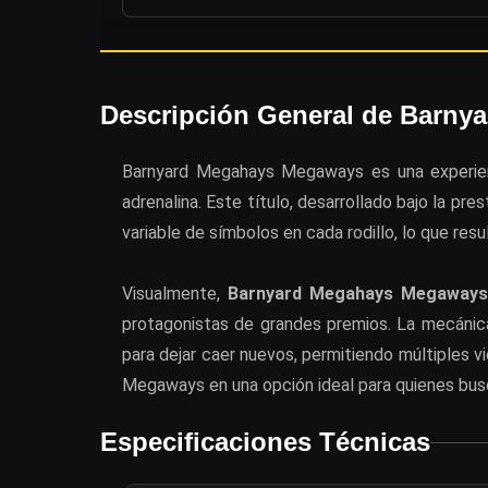
Descripción General de Barn
Barnyard Megahays Megaways es una experienc
adrenalina. Este título, desarrollado bajo la 
variable de símbolos en cada rodillo, lo que res
Visualmente,
Barnyard Megahays Megaways
protagonistas de grandes premios. La mecánica
para dejar caer nuevos, permitiendo múltiples v
Megaways en una opción ideal para quienes busc
Especificaciones Técnicas